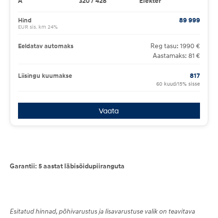
A
320 / 428
Elekter
Hind
89 999
EUR sis. km 24%
Reg tasu: 1990 €
Eeldatav automaks
Aastamaks: 81 €
Liisingu kuumakse
817
60 kuud/15% sisse
Vaata
Garantii: 5 aastat läbisõidupiiranguta
Esitatud hinnad, põhivarustus ja lisavarustuse valik on teavitava