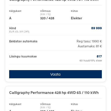
Käigukast
Võimsus
Kütus
(kW / hj)
A
320 / 428
Elekter
Hind
89 999
EUR sis. km 24%
Reg tasu: 1990 €
Eeldatav automaks
Aastamaks: 81 €
Liisingu kuumakse
817
60 kuud/15% sisse
Vaata
Calligraphy Performance 428 hp 4WD 6S / 110 kWh
Käigukast
Võimsus
Kütus
(kW / hj)