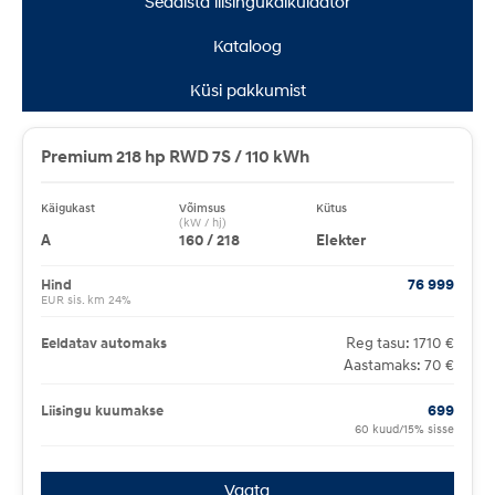
Seadista liisingukalkulaator
Kataloog
Küsi pakkumist
Premium 218 hp RWD 7S / 110 kWh
Käigukast
Võimsus
Kütus
(kW / hj)
A
160 / 218
Elekter
Hind
76 999
EUR sis. km 24%
Reg tasu: 1710 €
Eeldatav automaks
Aastamaks: 70 €
Liisingu kuumakse
699
60 kuud/15% sisse
Vaata