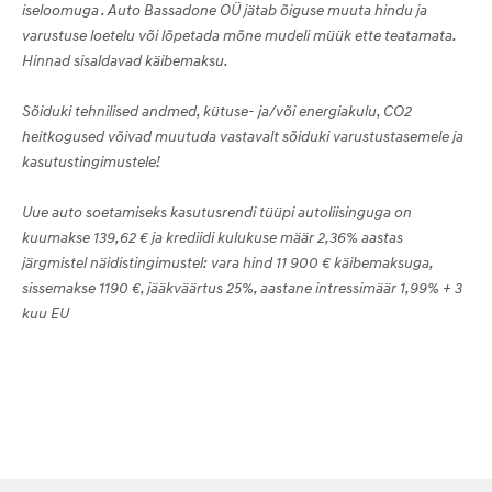
iseloomuga . Auto Bassadone OÜ jätab õiguse muuta hindu ja
varustuse loetelu või lõpetada mõne mudeli müük ette teatamata.
Hinnad sisaldavad käibemaksu.
Sõiduki tehnilised andmed, kütuse- ja/või energiakulu, CO2
heitkogused võivad muutuda vastavalt sõiduki varustustasemele ja
kasutustingimustele!
Uue auto soetamiseks kasutusrendi tüüpi autoliisinguga on
kuumakse 139,62 € ja krediidi kulukuse määr 2,36% aastas
järgmistel näidistingimustel: vara hind 11 900 € käibemaksuga,
sissemakse 1190 €, jääkväärtus 25%, aastane intressimäär 1,99% + 3
kuu EU