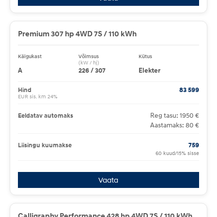
Premium 307 hp 4WD 7S / 110 kWh
Käigukast
Võimsus
Kütus
(kW / hj)
A
226 / 307
Elekter
Hind
83 599
EUR sis. km 24%
Reg tasu: 1950 €
Eeldatav automaks
Aastamaks: 80 €
Liisingu kuumakse
759
60 kuud/15% sisse
Vaata
Calligraphy Performance 428 hp 4WD 7S / 110 kWh